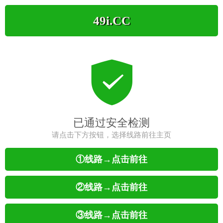
49i.CC
已通过安全检测
请点击下方按钮，选择线路前往主页
①线路→点击前往
②线路→点击前往
③线路→点击前往